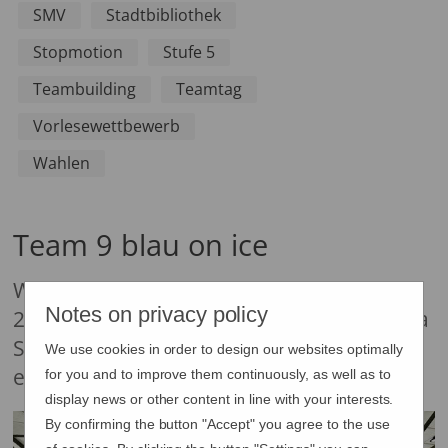
SMV
Stadtbibliothek
Stopmotion
Stufe 5
Teambuilding
Teamtag
Vorlesewettbewerb
Wahlen
Team 9 blau on ice
Wir, das Team 9 blau, sind am 9. Februar
Notes on privacy policy
2026 in Kreuzlingen in der Bodenseearena
Schlittschuh gefahren, da wir nochmal
We use cookies in order to design our websites optimally
einen Tag für uns als Team haben wollten.
for you and to improve them continuously, as well as to
display news or other content in line with your interests.
By confirming the button "Accept" you agree to the use