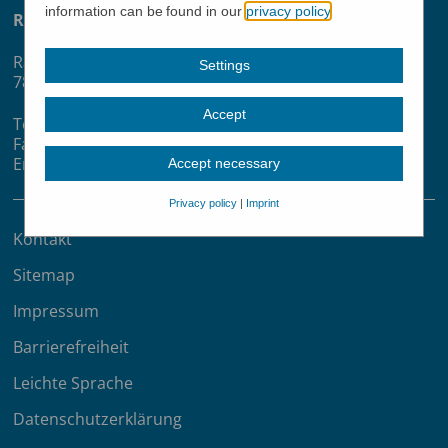
information can be found in our
privacy policy
.
Ratoldus Gemeinschaftsschule
Ratoldusstraße 29-31
Settings
78315 Radolfzell
Accept
Telefon: 07732-92540
Fax: 07732-925430
Email: sekretariat(at)ratoldusgms.de
Accept necessary
Privacy policy
|
Imprint
Kontakt
Sitemap
Impressum
Barrierefreiheit
Leichte Sprache
Datenschutzerklärung